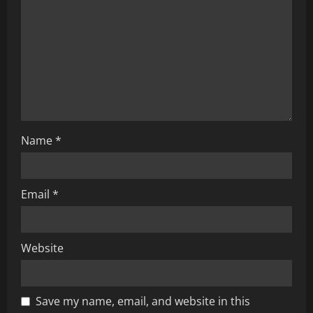
a
t
i
o
n
Name
*
Email
*
Website
Save my name, email, and website in this