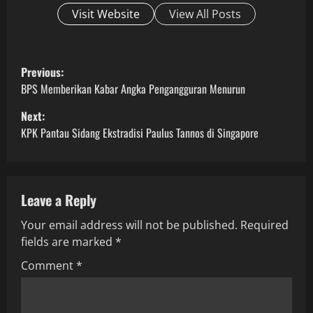
Visit Website
View All Posts
P
Previous:
o
BPS Memberikan Kabar Angka Pengangguran Menurun
Next:
s
KPK Pantau Sidang Ekstradisi Paulus Tannos di Singapore
t
n
Leave a Reply
a
Your email address will not be published.
Required
v
fields are marked
*
i
Comment
*
g