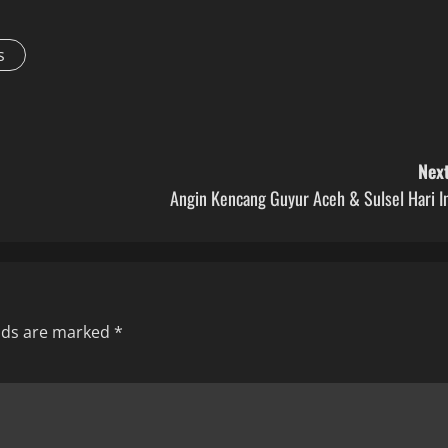
s
Next
Angin Kencang Guyur Aceh & Sulsel Hari I
elds are marked
*