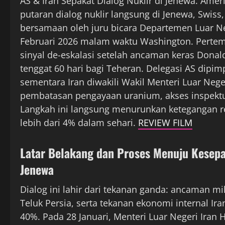
AS & Iran Sepakat Dialog Nuklir di Jenewa. Amer
putaran dialog nuklir langsung di Jenewa, Swis
bersamaan oleh juru bicara Departemen Luar Ne
Februari 2026 malam waktu Washington. Pertemu
sinyal de-eskalasi setelah ancaman keras Dona
tenggat 60 hari bagi Teheran. Delegasi AS dipim
sementara Iran diwakili Wakil Menteri Luar Neg
pembatasan pengayaan uranium, akses inspektu
Langkah ini langsung menurunkan ketegangan 
lebih dari 4% dalam sehari.
REVIEW FILM
Latar Belakang dan Proses Menuju Kesepak
Jenewa
Dialog ini lahir dari tekanan ganda: ancaman mi
Teluk Persia, serta tekanan ekonomi internal Ira
40%. Pada 28 Januari, Menteri Luar Negeri Iran