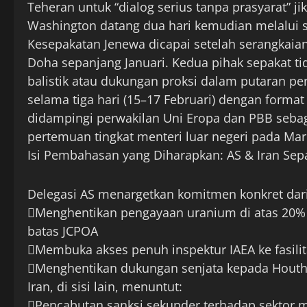
Teheran untuk “dialog serius tanpa prasyarat” ji
Washington datang dua hari kemudian melalui s
Kesepakatan Jenewa dicapai setelah serangkaian
Doha sepanjang Januari. Kedua pihak sepakat t
balistik atau dukungan proksi dalam putaran pe
selama tiga hari (15–17 Februari) dengan format
didampingi perwakilan Uni Eropa dan PBB sebagai 
pertemuan tingkat menteri luar negeri pada Mar
Isi Pembahasan yang Diharapkan: AS & Iran Sepa
Delegasi AS menargetkan komitmen konkret dari
Menghentikan pengayaan uranium di atas 20%
batas JCPOA
Membuka akses penuh inspektur IAEA ke fasili
Menghentikan dukungan senjata kepada Houthi
Iran, di sisi lain, menuntut:
Pencabutan sanksi sekunder terhadap sektor m