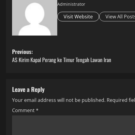
Administrator
Visit Website
View All Post
P
Previous:
AS Kirim Kapal Perang ke Timur Tengah Lawan Iran
o
s
t
Leave a Reply
Your email address will not be published.
Required fi
n
Comment
*
a
v