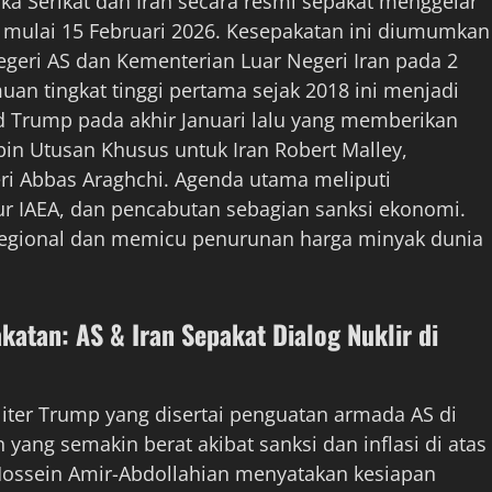
ika Serikat dan Iran secara resmi sepakat menggelar
s, mulai 15 Februari 2026. Kesepakatan ini diumumkan
geri AS dan Kementerian Luar Negeri Iran pada 2
an tingkat tinggi pertama sejak 2018 ini menjadi
ld Trump pada akhir Januari lalu yang memberikan
pin Utusan Khusus untuk Iran Robert Malley,
eri Abbas Araghchi. Agenda utama meliputi
r IAEA, dan pencabutan sebagian sanksi ekonomi.
regional dan memicu penurunan harga minyak dunia
atan: AS & Iran Sepakat Dialog Nuklir di
liter Trump yang disertai penguatan armada AS di
n yang semakin berat akibat sanksi dan inflasi di atas
 Hossein Amir-Abdollahian menyatakan kesiapan