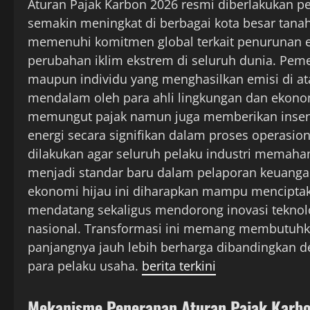
Aturan Pajak Karbon 2026 resmi diberlakukan p
semakin meningkat di berbagai kota besar tanah
memenuhi komitmen global terkait penurunan 
perubahan iklim ekstrem di seluruh dunia. Peme
maupun individu yang menghasilkan emisi di ata
mendalam oleh para ahli lingkungan dan ekonom
memungut pajak namun juga memberikan insentif
energi secara signifikan dalam proses operasiona
dilakukan agar seluruh pelaku industri memaha
menjadi standar baru dalam pelaporan keuang
ekonomi hijau ini diharapkan mampu menciptaka
mendatang sekaligus mendorong inovasi teknolog
nasional. Transformasi ini memang membutuhk
panjangnya jauh lebih berharga dibandingkan den
para pelaku usaha.
berita terkini
Mekanisme Penerapan Aturan Pajak Karb