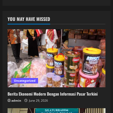
YOU MAY HAVE MISSED
Uncategorized
Berita Ekonomi Modern Dengan Informasi Pasar Terkini
admin
June 29, 2026