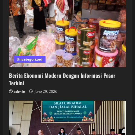
Uncategorized
Berita Ekonomi Modern Dengan Informasi Pasar
Terkini
admin
June 29, 2026