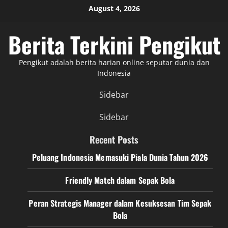
Skip
August 4, 2026
to
content
Berita Terkini Pengikut
Pengikut adalah berita harian online seputar dunia dan
Indonesia
Sidebar
Sidebar
Recent Posts
Peluang Indonesia Memasuki Piala Dunia Tahun 2026
Friendly Match dalam Sepak Bola
Peran Strategis Manager dalam Kesuksesan Tim Sepak
Bola