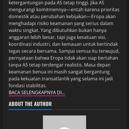
ketergantungan pada AS tetap tinggi. Jika AS
mengurangi komitmennya—entah karena prioritas
domestik atau perubahan kebijakan—Eropa akan
menghadapi risiko keamanan yang serius dalam
waktu singkat. Yang dibutuhkan bukan hanya
anggaran lebih besar, tapi juga kesatuan visi,
koordinasi industri, dan kemauan untuk bertindak
tegas secara bersama. Sampai semua itu terwujud,
pernyataan bahwa Eropa tidak akan siap bertahan
tanpa AS tetap terdengar realistis. Masa depan
keamanan benua ini masih sangat bergantung
pada kekuatan transatlantik yang selama ini jadi
fondasi stabilitas.
BACA SELENGKAPNYA DI…
ABOUT THE AUTHOR