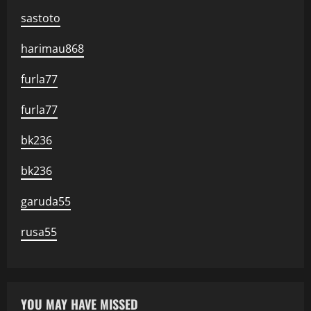
sastoto
harimau868
furla77
furla77
bk236
bk236
garuda55
rusa55
YOU MAY HAVE MISSED