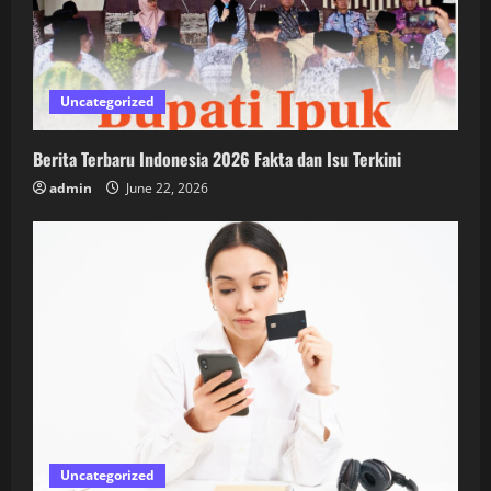
Uncategorized
Berita Terbaru Indonesia 2026 Fakta dan Isu Terkini
admin
June 22, 2026
Uncategorized