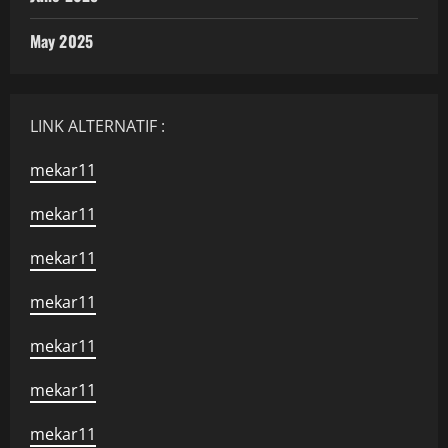
May 2025
LINK ALTERNATIF :
mekar11
mekar11
mekar11
mekar11
mekar11
mekar11
mekar11