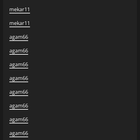
mekar11
mekar11
agam66
agam66
agam66
agam66
agam66
agam66
agam66
agam66