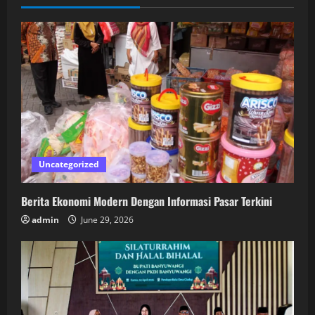
Uncategorized
Berita Ekonomi Modern Dengan Informasi Pasar Terkini
admin
June 29, 2026