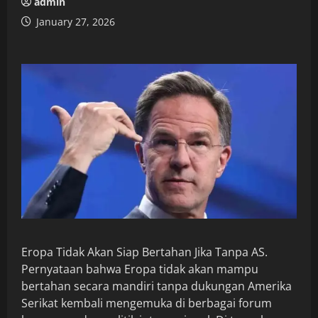
admin
January 27, 2026
Eropa Tidak Akan Siap Bertahan Jika Tanpa AS.
Pernyataan bahwa Eropa tidak akan mampu
bertahan secara mandiri tanpa dukungan Amerika
Serikat kembali mengemuka di berbagai forum