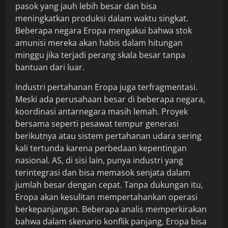
pasok yang jauh lebih besar dan bisa
meningkatkan produksi dalam waktu singkat.
Beberapa negara Eropa mengakui bahwa stok
amunisi mereka akan habis dalam hitungan
minggu jika terjadi perang skala besar tanpa
bantuan dari luar.
Industri pertahanan Eropa juga terfragmentasi.
Meski ada perusahaan besar di beberapa negara,
koordinasi antarnegara masih lemah. Proyek
bersama seperti pesawat tempur generasi
berikutnya atau sistem pertahanan udara sering
kali tertunda karena perbedaan kepentingan
nasional. AS, di sisi lain, punya industri yang
terintegrasi dan bisa memasok senjata dalam
jumlah besar dengan cepat. Tanpa dukungan itu,
Eropa akan kesulitan mempertahankan operasi
berkepanjangan. Beberapa analis memperkirakan
bahwa dalam skenario konflik panjang, Eropa bisa