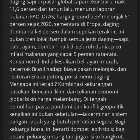
daging sapi di pasar global capai rekor baru: naik
11,6 persen dari tahun lalu, menurut laporan
bulanan FAO. Di AS, harga ground beef melonjak 51
persen sejak 2020, sementara di Eropa, daging
domba naik 8 persen dalam sepekan terakhir. Ini
bukan tren lokal; hampir semua jenis daging—sapi,
babi, ayam, domba—naik di seluruh dunia, picu
inflasi makanan yang capai 5 persen rata-rata.
Konsumen di India kesulitan beli ayam murah,
peternak Brasil hadapi biaya pakan melonjak, dan
restoran Eropa potong porsi menu daging.
Mengapa ini terjadi? Kombinasi kekurangan
pasokan, bencana iklim, dan tekanan ekonomi
global bikin harga melambung. Di tengah
pemulihan pasca-pandemi dan konflik geopolitik,
kenaikan ini bukan kebetulan—ia cerminan sistem
pangan rapuh yang butuh perhatian segera. Bagi
keluarga biasa, ini berarti dompet lebih tipis; bagi
petani, peluang untung tapi juga risiko bangkrut.