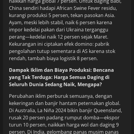
naikkan harga global 7 persen. Untuk daging babi,
China sendiri hadapi African Swine Fever residu,
kurangi produksi 5 persen, tekan pasokan Asia.
Ayam, meski lebih stabil, naik 6 persen karena
impor kedelai pakan dari Ukraina terganggu
perang—kedelai naik 12 persen sejak Maret.
Kekurangan ini ciptakan efek domino: pabrik
pengolahan tutup sementara di AS karena stok
rendah, tambah biaya logistik 8 persen.
Dampak Iklim dan Biaya Produksi: Bencana
yang Tak Terduga: Harga Semua Daging di
Seluruh Dunia Sedang Naik, Mengapa?
Perubahan iklim perburuk semuanya, dengan
kekeringan dan banjir hantam peternakan global.
Di Australia, La Niña 2024 bikin banjir Queensland,
rusak 20 persen padang rumput domba—ekspor
turun 10 persen, naikkan harga wol dan daging 9
persen. Di India, gelombang panas musim panas