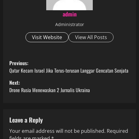
admin
Administrator
Visit Website
View All Posts
P
Previous:
o
Qatar Kecam Israel Jika Terus-terusan Langgar Gencatan Senjata
Next:
s
Drone Rusia Menewaskan 2 Jurnalis Ukraina
t
n
Leave a Reply
a
Your email address will not be published.
Required
v
fields are marked
*