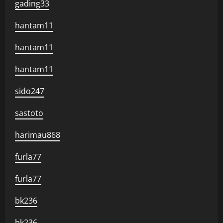
gading33
hantam11
hantam11
hantam11
sido247
sastoto
harimau868
furla77
furla77
bk236
bk236