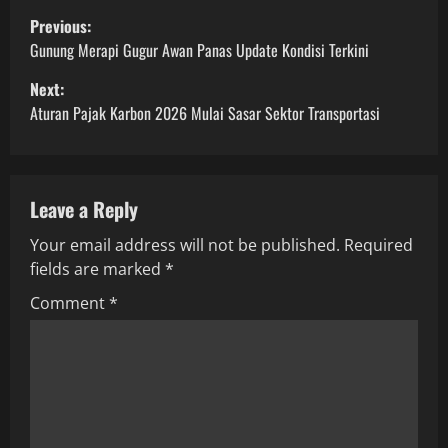
P
Previous:
o
Gunung Merapi Gugur Awan Panas Update Kondisi Terkini
Next:
s
Aturan Pajak Karbon 2026 Mulai Sasar Sektor Transportasi
t
n
Leave a Reply
a
Your email address will not be published.
Required
v
fields are marked
*
i
Comment
*
g
a
t