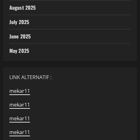
August 2025
July 2025
June 2025
May 2025
LINK ALTERNATIF :
mekar11
mekar11
mekar11
mekar11