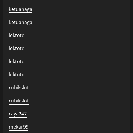
ketuanaga
ketuanaga
lektoto
lektoto
lektoto
lektoto
rubikslot
rubikslot
raya247
mekar99