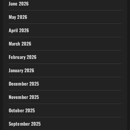
June 2026
May 2026
April 2026
March 2026
February 2026
January 2026
December 2025
November 2025
October 2025
September 2025