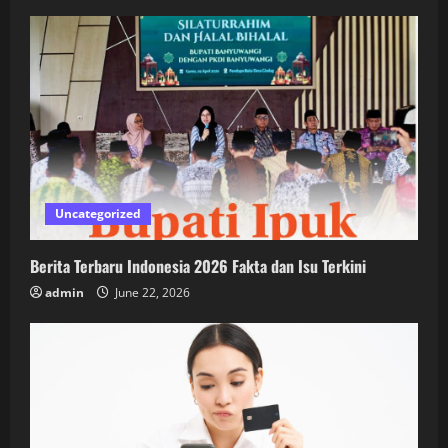
Uncategorized
Berita Terbaru Indonesia 2026 Fakta dan Isu Terkini
admin
June 22, 2026