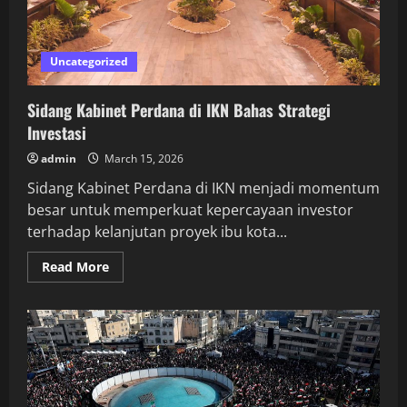
Uncategorized
Sidang Kabinet Perdana di IKN Bahas Strategi
Investasi
admin
March 15, 2026
Sidang Kabinet Perdana di IKN menjadi momentum
besar untuk memperkuat kepercayaan investor
terhadap kelanjutan proyek ibu kota...
Read
Read More
more
about
Sidang
Kabinet
Perdana
di
IKN
Bahas
Strategi
Investasi