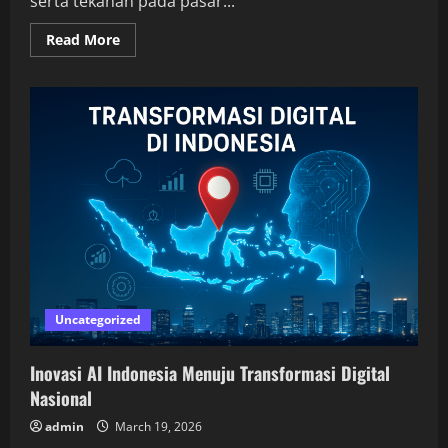
serta tekanan pada pasar...
Read
Read More
more
about
Ekonomi
Global
Bergerak
Fluktuatif
Akibat
Suku
Bunga
Dunia
Uncategorized
Inovasi AI Indonesia Menuju Transformasi Digital
Nasional
admin
March 19, 2026