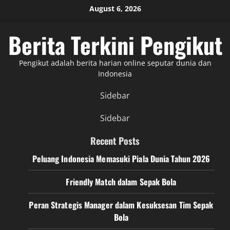
Skip
August 6, 2026
to
content
Berita Terkini Pengikut
Pengikut adalah berita harian online seputar dunia dan
Indonesia
Sidebar
Sidebar
Recent Posts
Peluang Indonesia Memasuki Piala Dunia Tahun 2026
Friendly Match dalam Sepak Bola
Peran Strategis Manager dalam Kesuksesan Tim Sepak
Bola