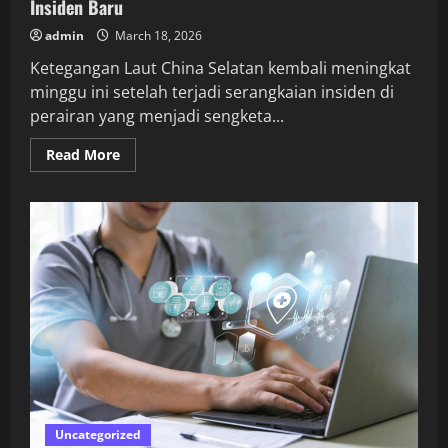
Insiden Baru
admin
March 18, 2026
Ketegangan Laut China Selatan kembali meningkat
minggu ini setelah terjadi serangkaian insiden di
perairan yang menjadi sengketa...
Read
Read More
more
about
Ketegangan
Laut
China
Selatan
Meningkat
Akibat
Insiden
Baru
Uncategorized