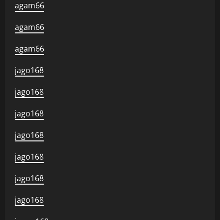
agam66
agam66
agam66
jago168
jago168
jago168
jago168
jago168
jago168
jago168