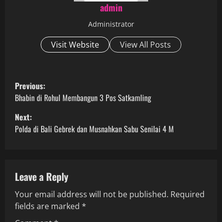
admin
Administrator
Visit Website
View All Posts
P
Previous:
o
Bhabin di Rohul Membangun 3 Pos Satkamling
Next:
s
Polda di Bali Gebrek dan Musnahkan Sabu Senilai 4 M
t
n
Leave a Reply
a
Your email address will not be published.
Required
v
fields are marked
*