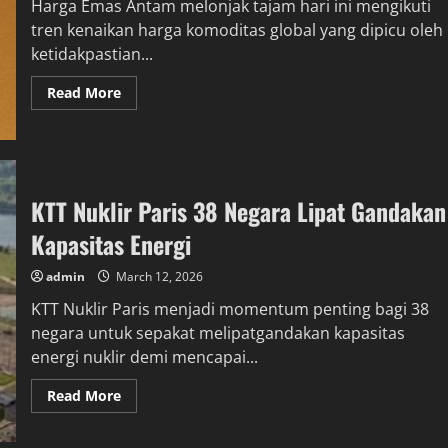
Harga Emas Antam melonjak tajam hari ini mengikuti
tren kenaikan harga komoditas global yang dipicu oleh
ketidakpastian...
Read
Read More
more
about
Harga
Emas
Antam
Melonjak
Tajam
KTT Nuklir Paris 38 Negara Lipat Gandakan
Menembus
Rekor
Tertinggi
Kapasitas Energi
admin
March 12, 2026
KTT Nuklir Paris menjadi momentum penting bagi 38
negara untuk sepakat melipatgandakan kapasitas
energi nuklir demi mencapai...
Read
Read More
more
about
KTT