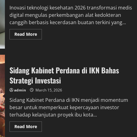
Inovasi teknologi kesehatan 2026 transformasi medis
digital mengulas perkembangan alat kedokteran
canggih berbasis kecerdasan buatan terkini yang...
Read
Read More
more
about
Inovasi
Teknologi
Kesehatan
2026
Transformasi
Sidang Kabinet Perdana di IKN Bahas
Medis
Digital
Strategi Investasi
admin
March 15, 2026
Sidang Kabinet Perdana di IKN menjadi momentum
besar untuk memperkuat kepercayaan investor
terhadap kelanjutan proyek ibu kota...
Read
Read More
more
about