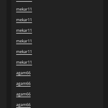
mekar11
mekar11
mekar11
mekar11
mekar11
mekar11
agam66
agam66
agam66
agam66