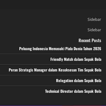
Sidebar
Sidebar
Recent Posts
Peluang Indonesia Memasuki Piala Dunia Tahun 2026
Friendly Match dalam Sepak Bola
Peran Strategis Manager dalam Kesuksesan Tim Sepak Bola
Relegation dalam Sepak Bola
Technical Director dalam Sepak Bola