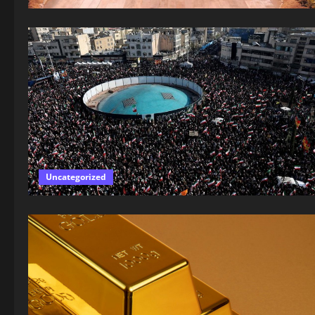
Uncategorized