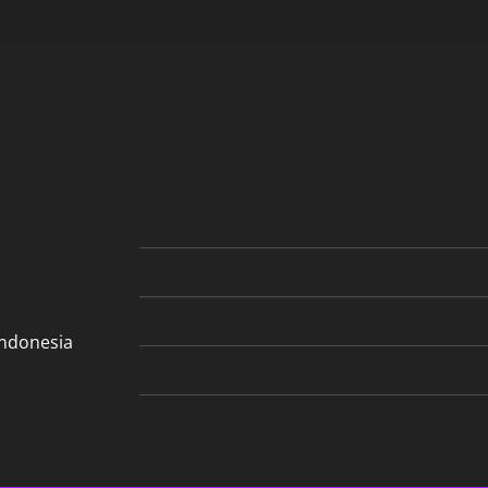
Indonesia