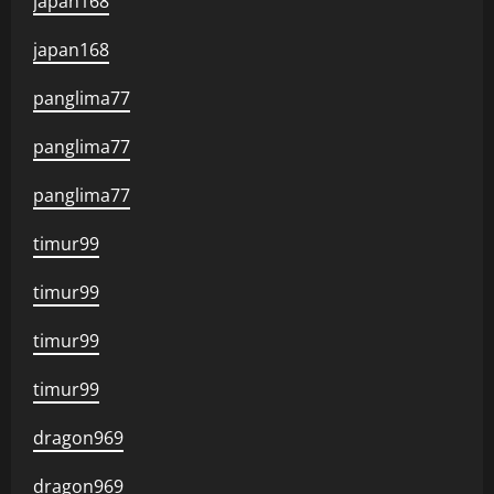
japan168
japan168
panglima77
panglima77
panglima77
timur99
timur99
timur99
timur99
dragon969
dragon969