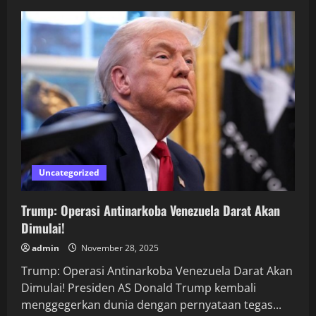
21
Jenazah
Diduga
Korban
Banjir
di
Sungai
Padang
Pariaman
Uncategorized
Trump: Operasi Antinarkoba Venezuela Darat Akan
Dimulai!
admin
November 28, 2025
Trump: Operasi Antinarkoba Venezuela Darat Akan
Dimulai! Presiden AS Donald Trump kembali
menggegerkan dunia dengan pernyataan tegas...