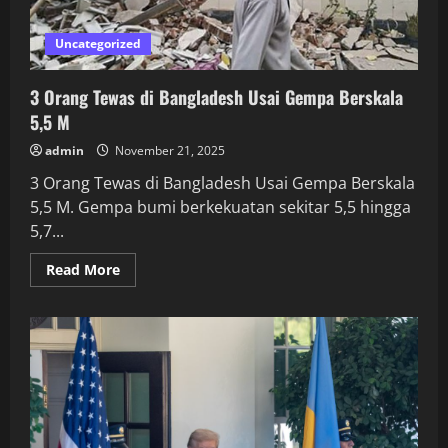
Uncategorized
3 Orang Tewas di Bangladesh Usai Gempa Berskala
5,5 M
admin
November 21, 2025
3 Orang Tewas di Bangladesh Usai Gempa Berskala
5,5 M. Gempa bumi berkekuatan sekitar 5,5 hingga
5,7...
Read
Read More
more
about
3
Orang
Tewas
di
Bangladesh
Usai
Gempa
Berskala
5,5
M