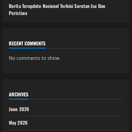
Berita Terupdate Nasional Terkini Sorotan Isu Dan
Peristiwa
RECENT COMMENTS
No comments to show.
ARCHIVES
June 2026
May 2026