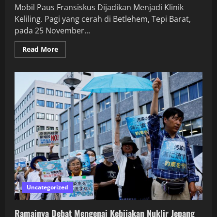
Mobil Paus Fransiskus Dijadikan Menjadi Klinik
Keliling. Pagi yang cerah di Betlehem, Tepi Barat,
pada 25 November...
Read
Read More
more
about
Mobil
Paus
Fransiskus
Dijadikan
Menjadi
Klinik
Keliling
Uncategorized
Ramainya Debat Mengenai Kebijakan Nuklir Jepang