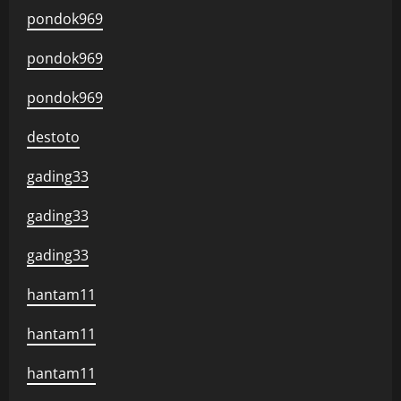
pondok969
pondok969
pondok969
destoto
gading33
gading33
gading33
hantam11
hantam11
hantam11