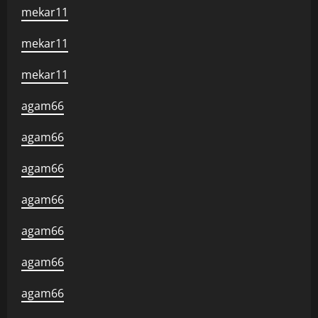
mekar11
mekar11
mekar11
agam66
agam66
agam66
agam66
agam66
agam66
agam66