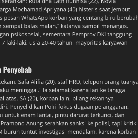
serahkan: Rufaidha Lathiifunnisa (22), Novia
uarga Mochamad Apriyana (40) histeris saat jemput
las pesan WhatsApp korban yang centang biru beruba
m sempat balas malah,” katanya sambil menangis.
gan psikososial, sementara Pemprov DKI tanggung
 laki-laki, usia 20-40 tahun, mayoritas karyawan
n Penyebab
am. Safa Alifia (20), staf HRD, telepon orang tuany
 aku meninggal.” Ia selamat karena lari ke tangga
ai atas. SA (20), korban lain, bilang rekannya
ri. Penyelidikan Polri fokus dugaan pelanggaran:
ntuk enam lantai, pintu darurat terkunci, dan
Pramono Anung serahkan sanksi ke polisi, tapi kritik
 buruh tuntut investigasi mendalam, karena korban