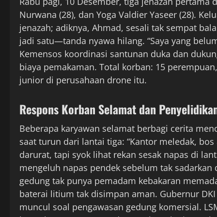
Rabu pagi, 10 Desember, tiga jenazah pertama di
Nurwana (28), dan Yoga Valdier Yaseer (28). Kel
jenazah; adiknya, Ahmad, sesali tak sempat ba
jadi satu—tanda nyawa hilang. “Saya yang belu
Kemensos koordinasi santunan duka dan dukun
biaya pemakaman. Total korban: 15 perempuan, 7
junior di perusahaan drone itu.
Respons Korban Selamat dan Penyelidika
Beberapa karyawan selamat berbagi cerita mencek
saat turun dari lantai tiga: “Kantor meledak, bos
darurat, tapi syok lihat rekan sesak napas di lant
mengeluh napas pendek sebelum tak sadarkan di
gedung tak punya pemadam kebakaran memadai u
baterai litium tak disimpan aman. Gubernur DKI 
muncul soal pengawasan gedung komersial. LSM