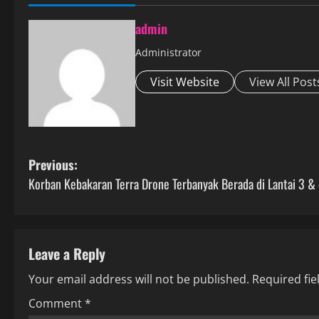
admin
Administrator
Visit Website
View All Post
P
Previous:
Korban Kebakaran Terra Drone Terbanyak Berada di Lantai 3 &
o
s
t
Leave a Reply
Your email address will not be published.
Required fi
n
Comment
*
a