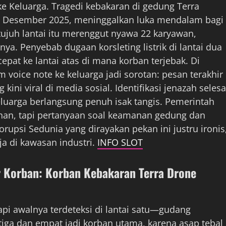
e Keluarga. Tragedi kebakaran di gedung Terra
 9 Desember 2025, meninggalkan luka mendalam bagi
ujuh lantai itu merenggut nyawa 22 karyawan,
a. Penyebab dugaan korsleting listrik di lantai dua
pat ke lantai atas di mana korban terjebak. Di
 voice note ke keluarga jadi sorotan: pesan terakhir
ni viral di media sosial. Identifikasi jenazah selesa
eluarga berlangsung penuh isak tangis. Pemerintah
nan, tapi pertanyaan soal keamanan gedung dan
upsi Sedunia yang dirayakan pekan ini justru ironis
ja di kawasan industri.
INFO SLOT
r Korban: Korban Kebakaran Terra Drone
pi awalnya terdeteksi di lantai satu—gudang
tiga dan empat jadi korban utama, karena asap tebal