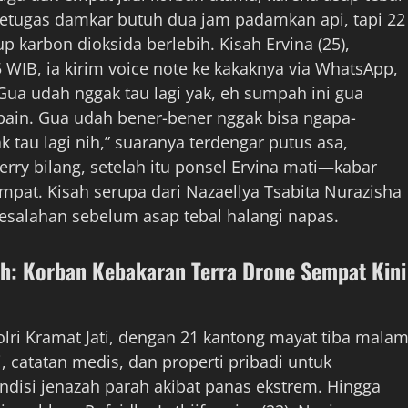
. Petugas damkar butuh dua jam padamkan api, tapi 22
p karbon dioksida berlebih. Kisah Ervina (25),
5 WIB, ia kirim voice note ke kakaknya via WhatsApp,
Gua udah nggak tau lagi yak, eh sumpah ini gua
ain. Gua udah bener-bener nggak bisa ngapa-
 tau lagi nih,” suaranya terdengar putus asa,
Ferry bilang, setelah itu ponsel Ervina mati—kabar
mpat. Kisah serupa dari Nazaellya Tsabita Nurazisha
 kesalahan sebelum asap tebal halangi napas.
ah: Korban Kebakaran Terra Drone Sempat Kini
Polri Kramat Jati, dengan 21 kantong mayat tiba mala
i, catatan medis, dan properti pribadi untuk
disi jenazah parah akibat panas ekstrem. Hingga