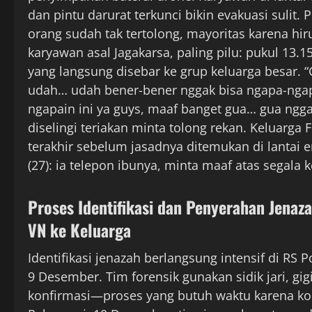
dan pintu darurat terkunci bikin evakuasi sulit
orang sudah tak tertolong, mayoritas karena hiru
karyawan asal Jagakarsa, paling pilu: pukul 13.1
yang langsung disebar ke grup keluarga besar. “
udah… udah bener-bener nggak bisa ngapa-ngap
ngapain ini ya guys, maaf banget gua… gua nggak
diselingi teriakan minta tolong rekan. Keluarga 
terakhir sebelum jasadnya ditemukan di lantai e
(27): ia telepon ibunya, minta maaf atas segala
Proses Identifikasi dan Penyerahan Jenaz
VN ke Keluarga
Identifikasi jenazah berlangsung intensif di RS 
9 Desember. Tim forensik gunakan sidik jari, gig
konfirmasi—proses yang butuh waktu karena kon