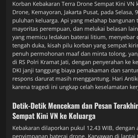
Korban Kebakaran Terra Drone Sempat Kini VN k
Drone, Kemayoran, Jakarta Pusat, pada Selasa,
puluhan keluarga. Api yang melahap bangunan t
mayoritas perempuan, dan melukai belasan lainny
yang memicu ledakan baterai litium, menyebar ce
tengah duka, kisah pilu korban yang sempat kirim
penuh permohonan maaf dan minta tolong, yang ki
di RS Polri Kramat Jati, dengan penyerahan ke k
DKI janji tanggung biaya pemakaman dan santu
respons darurat masih menggantung. Hari Antikor
karena tragedi ini ungkap celah keselamatan ker
Detik-Detik Mencekam dan Pesan Terakhi
Sempat Kini VN ke Keluarga
Kebakaran dilaporkan pukul 12.43 WIB, dengan a
penyimpanan baterai drone. Karyawan di lantai 