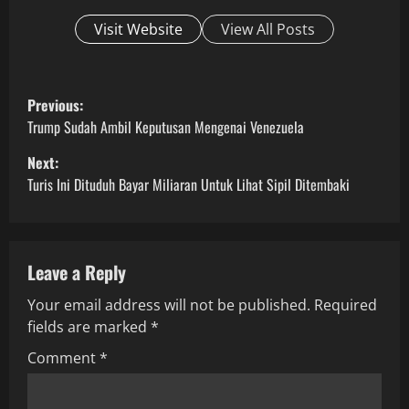
Visit Website
View All Posts
P
Previous:
o
Trump Sudah Ambil Keputusan Mengenai Venezuela
Next:
s
Turis Ini Dituduh Bayar Miliaran Untuk Lihat Sipil Ditembaki
t
n
Leave a Reply
a
Your email address will not be published.
Required
v
fields are marked
*
i
Comment
*
g