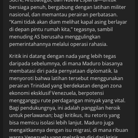
bersiaga penuh, bergabung dengan latihan militer
nasional, dan memantau perairan perbatasan.
“Kami tidak akan diam melihat kapal asing berlayar
di depan pintu rumah kita,” tegasnya, sambil
menuding AS berusaha menggulingkan
pemerintahannya melalui operasi rahasia.
Kritik ini datang dengan nada yang lebih tegas
daripada sebelumnya, di mana Maduro biasanya
membatasi diri pada pernyataan diplomatik. Ia
menyoroti bahwa latihan tersebut menggunakan
perairan Trinidad yang berdekatan dengan zona
ekonomi eksklusif Venezuela, berpotensi
mengganggu rute perdagangan minyak yang vital.
Bagi pendukungnya, ini adalah panggilan heroik
untuk perlawanan; bagi kritikus, itu retoris yang
bisa memicu isolasi lebih lanjut. Maduro juga
mengaitkannya dengan isu migrasi, di mana ribuan
warga Venezuela yang melarikan diri dari krisis