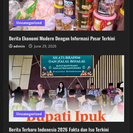
Uncategorized
Berita Ekonomi Modern Dengan Informasi Pasar Terkini
admin
June 29, 2026
Uncategorized
Berita Terbaru Indonesia 2026 Fakta dan Isu Terkini