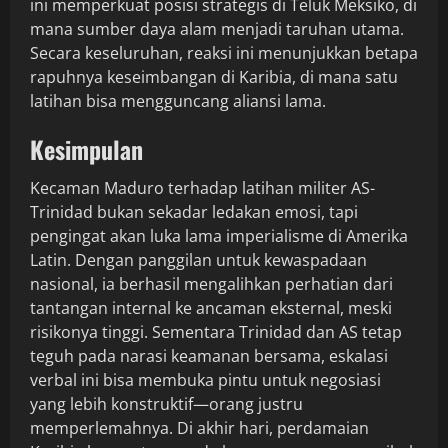
ini memperkuat posisi strategis di Teluk Meksiko, di
mana sumber daya alam menjadi taruhan utama.
Secara keseluruhan, reaksi ini menunjukkan betapa
rapuhnya keseimbangan di Karibia, di mana satu
latihan bisa mengguncang aliansi lama.
Kesimpulan
Kecaman Maduro terhadap latihan militer AS-
Trinidad bukan sekadar ledakan emosi, tapi
pengingat akan luka lama imperialisme di Amerika
Latin. Dengan panggilan untuk kewaspadaan
nasional, ia berhasil mengalihkan perhatian dari
tantangan internal ke ancaman eksternal, meski
risikonya tinggi. Sementara Trinidad dan AS tetap
teguh pada narasi keamanan bersama, eskalasi
verbal ini bisa membuka pintu untuk negosiasi
yang lebih konstruktif—orang justru
memperlemahnya. Di akhir hari, perdamaian