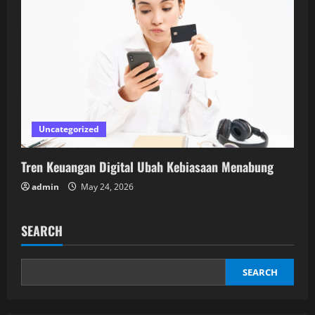
Uncategorized
Tren Keuangan Digital Ubah Kebiasaan Menabung
admin
May 24, 2026
SEARCH
SEARCH