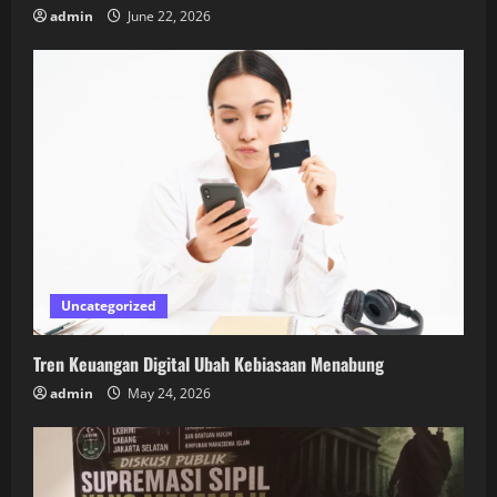
admin
June 22, 2026
Uncategorized
Tren Keuangan Digital Ubah Kebiasaan Menabung
admin
May 24, 2026