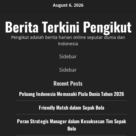
Skip
August 6, 2026
to
content
Berita Terkini Pengikut
Pengikut adalah berita harian online seputar dunia dan
Indonesia
Sidebar
Sidebar
Recent Posts
Peluang Indonesia Memasuki Piala Dunia Tahun 2026
Friendly Match dalam Sepak Bola
Peran Strategis Manager dalam Kesuksesan Tim Sepak
Bola