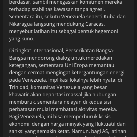
berdasar, sambil menegaskan komitmen mereka
terhadap stabilitas kawasan tanpa agresi.
Sementara itu, sekutu Venezuela seperti Kuba dan
Nikaragua langsung mendukung Caracas,
menyebut latihan itu sebagai bentuk hegemoni
yang kuno.
Di tingkat internasional, Perserikatan Bangsa-
Bangsa mendorong dialog untuk meredakan
ketegangan, sementara Uni Eropa memantau
dengan cermat mengingat ketergantungan energi
pada Venezuela. Implikasi lokalnya lebih nyata: di
Trinidad, komunitas Venezuela yang besar
khawatir akan deportasi massal jika hubungan
memburuk, sementara nelayan di kedua sisi
perbatasan mulai membatasi aktivitas mereka.
Bagi Venezuela, ini bisa memperburuk krisis
ekonomi, dengan harga minyak yang fluktuatif dan
sanksi yang semakin ketat. Namun, bagi AS, latihan