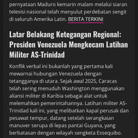
pernyataan Maduro kemarin malam melalui siaran
televisi nasional telah menyulut perdebatan sengit
di seluruh Amerika Latin.
BERITA TERKINI
Latar Belakang Ketegangan Regional:
Presiden Venezuela Mengkecam Latihan
Militer AS-Trinidad
Konflik verbal ini bukanlah yang pertama kali
mewarnai hubungan Venezuela dengan
tetangganya di utara. Sejak awal 2025, Caracas
telah sering menuduh Washington menggunakan
aliansi militer di Karibia sebagai alat untuk
melemahkan pemerintahannya. Latihan militer AS-
Trinidad kali ini, yang melibatkan kapal perusak dan
pesawat tempur, datang setelah serangkaian
manuver serupa di lepas pantai Guyana, yang
berbatasan dengan wilayah sengketa Essequibo.