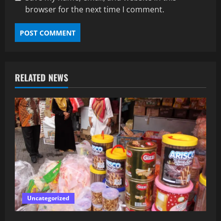
browser for the next time I comment.
RELATED NEWS
Uncategorized