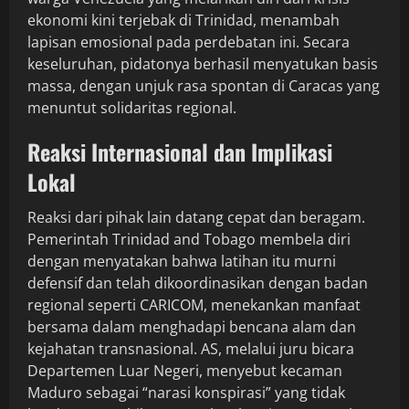
ekonomi kini terjebak di Trinidad, menambah
lapisan emosional pada perdebatan ini. Secara
keseluruhan, pidatonya berhasil menyatukan basis
massa, dengan unjuk rasa spontan di Caracas yang
menuntut solidaritas regional.
Reaksi Internasional dan Implikasi
Lokal
Reaksi dari pihak lain datang cepat dan beragam.
Pemerintah Trinidad and Tobago membela diri
dengan menyatakan bahwa latihan itu murni
defensif dan telah dikoordinasikan dengan badan
regional seperti CARICOM, menekankan manfaat
bersama dalam menghadapi bencana alam dan
kejahatan transnasional. AS, melalui juru bicara
Departemen Luar Negeri, menyebut kecaman
Maduro sebagai “narasi konspirasi” yang tidak