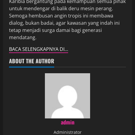
Karibia bergantung pada kemampuan semua pihak
untuk mendengar di balik deru mesin perang.
Semoga hembusan angin tropis ini membawa
dialog, bukan badai, agar kawasan yang indah ini
tetap menjadi surga damai bagi generasi
mendatang.
BACA SELENGKAPNYA DI…
ABOUT THE AUTHOR
admin
Administrator