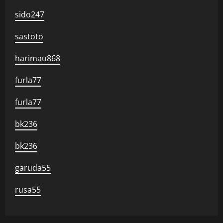
sido247
sastoto
harimau868
furla77
furla77
bk236
bk236
garuda55
rusa55