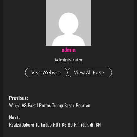
admin
Administrator
Visit Website
View All Posts
P
Previous:
o
Warga AS Bakal Protes Trump Besar-Besaran
Next:
s
Reaksi Jokowi Terhadap HUT Ke-80 RI Tidak di IKN
t