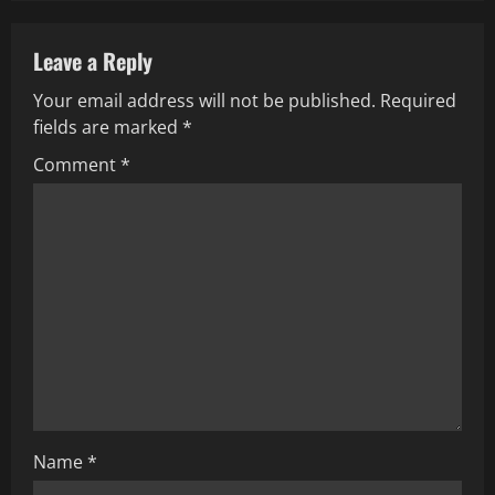
n
Leave a Reply
a
Your email address will not be published.
Required
v
fields are marked
*
i
Comment
*
g
a
t
i
o
n
Name
*