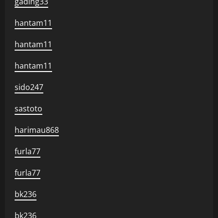
gading33
hantam11
hantam11
hantam11
sido247
sastoto
harimau868
furla77
furla77
bk236
bk236